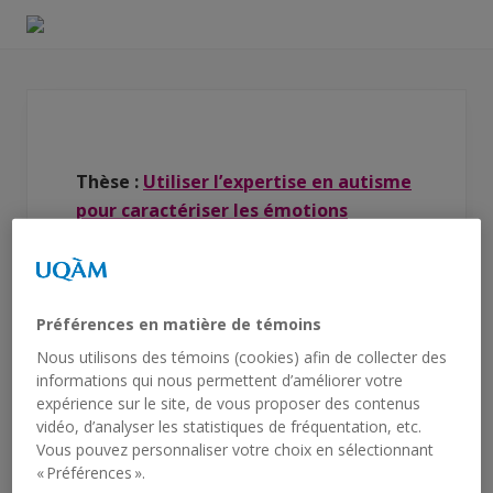
Menu
Skip
Skip
to
to
Laboratoire
right
main
sur
l'intelligence
header
content
et
navigation
le
développement
Thèse :
Utiliser l’expertise en autisme
en
autisme
pour caractériser les émotions
exprimées par les enfants autistes
Contact
:
letendre.camille@courrier.uqam.ca
Préférences en matière de témoins
Nous utilisons des témoins (cookies) afin de collecter des
Camille Letendre
informations qui nous permettent d’améliorer votre
expérience sur le site, de vous proposer des contenus
vidéo, d’analyser les statistiques de fréquentation, etc.
Étudiante au doctorat en psychologie |
Vous pouvez personnaliser votre choix en sélectionnant
2017-2026
« Préférences ».
Profil scientifique et professionnel