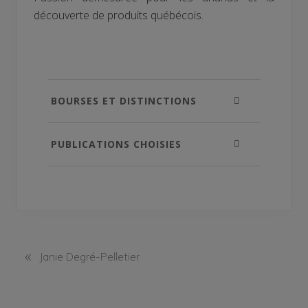
découverte de produits québécois.
BOURSES ET DISTINCTIONS
PUBLICATIONS CHOISIES
«
P
Janie Degré-Pelletier
r
e
v