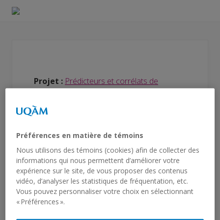
Menu
Skip
Skip
to
to
Laboratoire
right
main
sur
l'intelligence
header
content
et
navigation
le
développement
Projet :
Prédicteurs et corrélats de
en
autisme
l’intelligence chez les enfants autistes
Dominique Girard
Préférences en matière de témoins
Doctorat en psychologie | 2014-2022
Nous utilisons des témoins (cookies) afin de collecter des
Profil scientifique et professionnel
informations qui nous permettent d’améliorer votre
Ph.D./Psy.D.
expérience sur le site, de vous proposer des contenus
vidéo, d’analyser les statistiques de fréquentation, etc.
Dominique a complété un doctorat en
Vous pouvez personnaliser votre choix en sélectionnant
psychologie à l’Université du Québec à Montréal
« Préférences ».
(UQÀM). Dans le cadre de sa thèse, Dominique