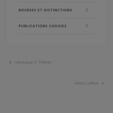
BOURSES ET DISTINCTIONS
PUBLICATIONS CHOISIES
«
P
Véronique D. Thérien
r
e
v
N
»
Alexis Lafleur
i
e
o
x
u
t
s
P
P
o