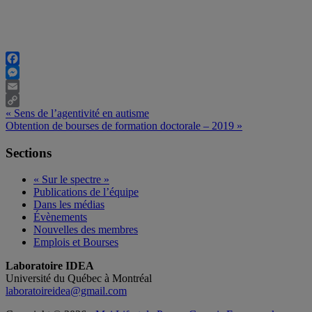
Facebook
Messenger
Email
Previous
«
Sens de l’agentivité en autisme
Copy
Post:
Next
Obtention de bourses de formation doctorale – 2019
»
Link
Post:
Primary
Sections
Sidebar
« Sur le spectre »
Publications de l’équipe
Dans les médias
Évènements
Nouvelles des membres
Emplois et Bourses
Site
Laboratoire IDEA
Université du Québec à Montréal
Footer
laboratoireidea@gmail.com