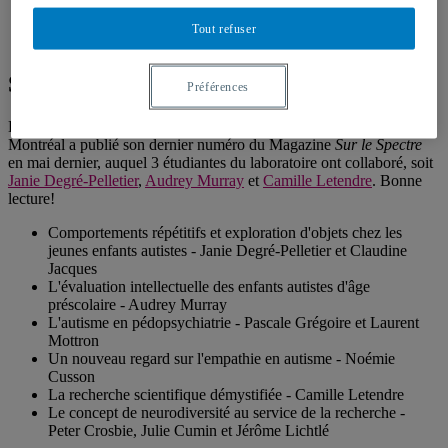
Évènements
Nouvelles des membres
Tout refuser
Emplois et Bourses
Sur le spectre no. 7
Préférences
Le groupe de recherche en neurosciences cognitives de l'autisme de
Montréal a publié son dernier numéro du Magazine
Sur le Spectre
en mai dernier, auquel 3 étudiantes du laboratoire ont collaboré, soit
Janie Degré-Pelletier
,
Audrey Murray
et
Camille Letendre
. Bonne
lecture!
Comportements répétitifs et exploration d'objets chez les
jeunes enfants autistes - Janie Degré-Pelletier et Claudine
Jacques
L'évaluation intellectuelle des enfants autistes d'âge
préscolaire - Audrey Murray
L'autisme en pédopsychiatrie - Pascale Grégoire et Laurent
Mottron
Un nouveau regard sur l'empathie en autisme - Noémie
Cusson
La recherche scientifique démystifiée - Camille Letendre
Le concept de neurodiversité au service de la recherche -
Peter Crosbie, Julie Cumin et Jérôme Lichtlé