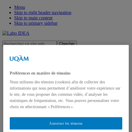
Menu
Skip to right header navigation
Skip to main content
Skip to primary sidebar
Laboratoire
Recherchez
sur
ce
l'intelligence
site
À propos
et
web
Équipe
le
Isabelle Soulières
développement
Étudiantes et étudiants
Préférences en matière de témoins
en
Auxiliaires de recherche
autisme
Professionnelles
Nous utilisons des témoins (cookies) afin de collecter des
Partenaires
informations qui nous permettent d’améliorer votre expérience sur
Recherche
le site, de vous proposer des contenus vidéo, d’analyser les
Nos projets de recherche
statistiques de fréquentation, etc. Vous pouvez personnaliser votre
Chaire de recherche
choix en sélectionnant « Préférences ».
Comprendre l’autisme
Nouvelles
« Sur le spectre »
Publications de l’équipe
Autoriser les témoins
Dans les médias