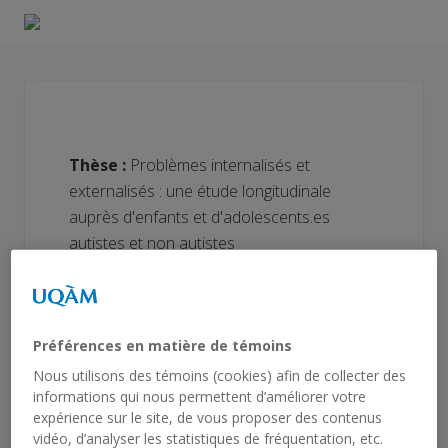
Menu
Skip
Skip
to
to
Laboratoire
right
main
sur
l'intelligence
header
content
et
navigation
le
développement
Thèse :
Problèmes internalisés et
en
autisme
externalisés : une étude longitudinale
auprès d'enfants et d'adolescents.es
autistes et non autistes
Contact
:
villeneuve.rosalie.2@courrier.uqam.ca
Préférences en matière de témoins
Nous utilisons des témoins (cookies) afin de collecter des
informations qui nous permettent d’améliorer votre
expérience sur le site, de vous proposer des contenus
Rosalie Villeneuve
vidéo, d’analyser les statistiques de fréquentation, etc.