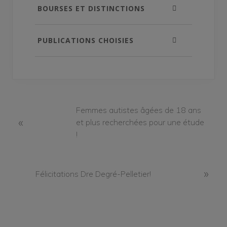
BOURSES ET DISTINCTIONS
PUBLICATIONS CHOISIES
P
Femmes autistes âgées de 18 ans
«
r
et plus recherchées pour une étude
e
!
v
i
o
N
»
Félicitations Dre Degré-Pelletier!
u
e
s
x
P
t
o
P