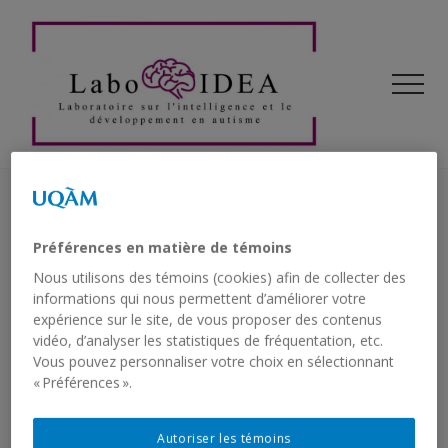
Menu
Skip
Skip
to
to
main
primary
Men
content
sidebar
Laboratoire
sur
l'intelligence
et
Félicitations Dre Degré-
Préférences en matière de témoins
le
développement
Pelletier!
Nous utilisons des témoins (cookies) afin de collecter des
en
informations qui nous permettent d’améliorer votre
autisme
expérience sur le site, de vous proposer des contenus
vidéo, d’analyser les statistiques de fréquentation, etc.
Vous pouvez personnaliser votre choix en sélectionnant
Félicitations à Janie Degré-Pelletier qui a soutenu
« Préférences ».
sa thèse le 18 avril 2024 portant sur les
patrons
de connectivité fonctionnelle sous-jacents au
Autoriser les témoins
raisonnement fluide en autisme
.