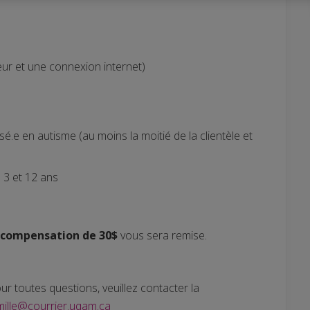
ur et une connexion internet)
sé.e en autisme (au moins la moitié de la clientèle et
e 3 et 12 ans
 compensation de 30$
vous sera remise.
r toutes questions, veuillez contacter la
mille@courrier.uqam.ca