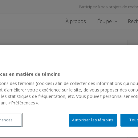
Participez à nos projets de rech
À propos
Équipe
Rec
cipant.e.s –
s émotions exprimées
ces en matière de témoins
tistes
isons des témoins (cookies) afin de collecter des informations qui no
t d’améliorer votre expérience sur le site, de vous proposer des cont
 les statistiques de fréquentation, etc. Vous pouvez personnaliser vot
ant « Préférences ».
ofesseure de psychologie et de psychoéducation à
érences
Autoriser les témoins
Tout
re de neuropsychologie à l'UQAM, sont présentement
e sur les expressions émotionnelles des enfants