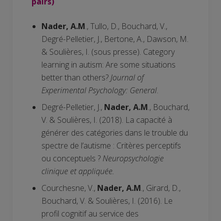
pairs)
Nader, A.M
., Tullo, D., Bouchard, V.,
Degré-Pelletier, J., Bertone, A., Dawson, M.
& Soulières, I. (sous presse). Category
learning in autism: Are some situations
better than others?
Journal of
Experimental Psychology: General
.
Degré-Pelletier, J.,
Nader, A.M
., Bouchard,
V. & Soulières, I. (2018). La capacité à
générer des catégories dans le trouble du
spectre de l’autisme : Critères perceptifs
ou conceptuels ?
Neuropsychologie
clinique et appliquée.
Courchesne, V.,
Nader, A.M
., Girard, D.,
Bouchard, V. & Soulières, I. (2016). Le
profil cognitif au service des