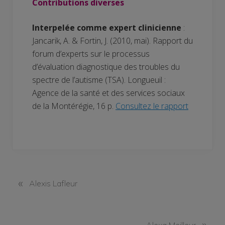
Contributions diverses
Interpelée comme expert clinicienne
:
Jancarik, A. & Fortin, J. (2010, mai). Rapport du
forum d’experts sur le processus
d’évaluation diagnostique des troubles du
spectre de l’autisme (TSA). Longueuil :
Agence de la santé et des services sociaux
de la Montérégie, 16 p.
Consultez le rapport
«
P
Alexis Lafleur
r
e
v
N
»
Alexa Meilleur