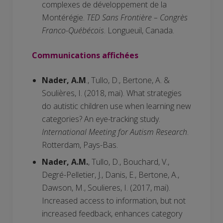
complexes de développement de la
Montérégie.
TED Sans Frontière – Congrès
Franco-Québécois
. Longueuil, Canada.
Communications affichées
Nader, A.M
., Tullo, D., Bertone, A. &
Soulières, I. (2018, mai). What strategies
do autistic children use when learning new
categories? An eye-tracking study.
International Meeting for Autism Research
.
Rotterdam, Pays-Bas.
Nader, A.M.
, Tullo, D., Bouchard, V.,
Degré-Pelletier, J., Danis, E., Bertone, A.,
Dawson, M., Soulieres, I. (2017, mai).
Increased access to information, but not
increased feedback, enhances category