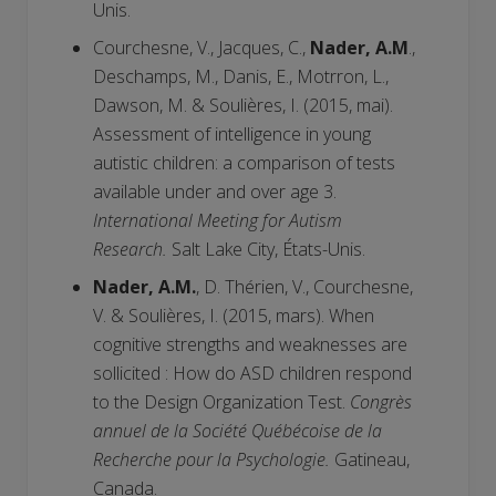
Unis.
Courchesne, V., Jacques, C.,
Nader, A.M
.,
Deschamps, M., Danis, E., Motrron, L.,
Dawson, M. & Soulières, I. (2015, mai).
Assessment of intelligence in young
autistic children: a comparison of tests
available under and over age 3.
International Meeting for Autism
Research.
Salt Lake City, États-Unis.
Nader, A.M.
, D. Thérien, V., Courchesne,
V. & Soulières, I. (2015, mars). When
cognitive strengths and weaknesses are
sollicited : How do ASD children respond
to the Design Organization Test.
Congrès
annuel de la Société Québécoise de la
Recherche pour la Psychologie.
Gatineau,
Canada.