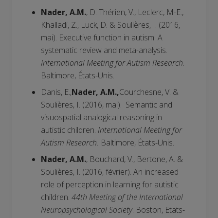
Nader, A.M.
, D. Thérien, V., Leclerc, M-E.,
Khalladi, Z., Luck, D. & Soulières, I. (2016,
mai). Executive function in autism: A
systematic review and meta-analysis.
International Meeting for Autism Research
.
Baltimore, États-Unis.
Danis, E.,
Nader, A.M.,
Courchesne, V. &
Soulières, I. (2016, mai). Semantic and
visuospatial analogical reasoning in
autistic children.
International Meeting for
Autism Research.
Baltimore, États-Unis.
Nader, A.M.
, Bouchard, V., Bertone, A. &
Soulières, I. (2016, février). An increased
role of perception in learning for autistic
children.
44th Meeting of the International
Neuropsychological Society
. Boston, Etats-