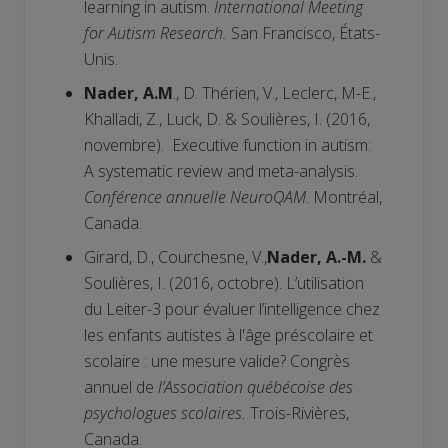
learning in autism.
International Meeting
for Autism Research.
San Francisco, États-
Unis.
Nader, A.M
., D. Thérien, V., Leclerc, M-E.,
Khalladi, Z., Luck, D. & Soulières, I. (2016,
novembre). Executive function in autism:
A systematic review and meta-analysis.
Conférence annuelle NeuroQAM
. Montréal,
Canada.
Girard, D., Courchesne, V.,
Nader, A.-M.
&
Soulières, I. (2016, octobre). L’utilisation
du Leiter-3 pour évaluer l’intelligence chez
les enfants autistes à l'âge préscolaire et
scolaire : une mesure valide? Congrès
annuel de
l’Association québécoise des
psychologues scolaires.
Trois-Rivières,
Canada.