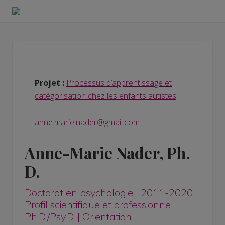
Menu
Skip
Skip
to
to
Laboratoire
right
main
sur
l'intelligence
header
content
et
navigation
le
développement
Projet :
Processus d’apprentissage et
en
autisme
catégorisation chez les enfants autistes
anne.marie.nader@gmail.com
Anne-Marie Nader, Ph.
D.
Doctorat en psychologie | 2011-2020
Profil scientifique et professionnel
Ph.D./Psy.D. | Orientation