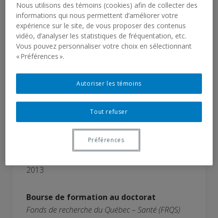
scientifique
Nous utilisons des témoins (cookies) afin de collecter des
informations qui nous permettent d’améliorer votre
Faculté des sciences humaines, Université du
expérience sur le site, de vous proposer des contenus
Québec à Montréal
vidéo, d’analyser les statistiques de fréquentation, etc.
2015
Vous pouvez personnaliser votre choix en sélectionnant
« Préférences ».
Prix pour la présentation de la meilleure
affiche scientifique
Autoriser les témoins
Association Québécoise des Psychologues
scolaires
Tout refuser
Prix pour la présentation de la meilleure
affiche - Journée scientifique NeuroQAM
Préférences
Centre de recherche NeuroQAM, Université du
Québec à Montréal
2013
Bourse de formation au doctorat
Fonds de recherche du Québec – Santé (FRQS)