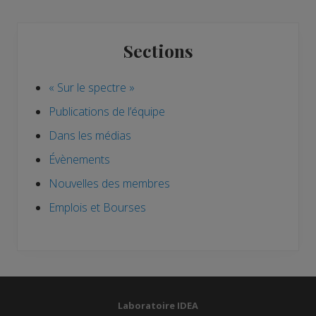
s
x
P
t
Primary
o
P
Sections
Sidebar
s
o
t
s
« Sur le spectre »
:
t
:
Publications de l’équipe
Dans les médias
Évènements
Nouvelles des membres
Emplois et Bourses
Site
Laboratoire IDEA