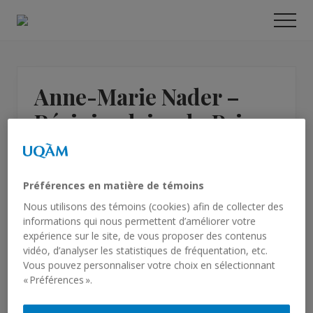
Menu
Skip
Skip
Men
to
to
Laboratoire
main
primary
sur
content
sidebar
l'intelligence
et
Anne-Marie Nader –
le
développement
Récipiendaire du Prix
en
autisme
Relève étoile Jacques-
Genest du FRQS
Préférences en matière de témoins
Nous utilisons des témoins (cookies) afin de collecter des
informations qui nous permettent d’améliorer votre
Le concours Relève étoile fait la promotion et à
expérience sur le site, de vous proposer des contenus
vise à reconnaître l’excellence des travaux des
vidéo, d’analyser les statistiques de fréquentation, etc.
carrières en recherche.
Vous pouvez personnaliser votre choix en sélectionnant
« Préférences ».
Félicitations à
Anne-Marie Nader
, une