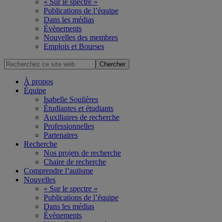
« Sur le spectre »
Publications de l’équipe
Dans les médias
Évènements
Nouvelles des membres
Emplois et Bourses
Recherchez
ce
site
À propos
web
Équipe
Isabelle Soulières
Étudiantes et étudiants
Auxiliaires de recherche
Professionnelles
Partenaires
Recherche
Nos projets de recherche
Chaire de recherche
Comprendre l’autisme
Nouvelles
« Sur le spectre »
Publications de l’équipe
Dans les médias
Évènements