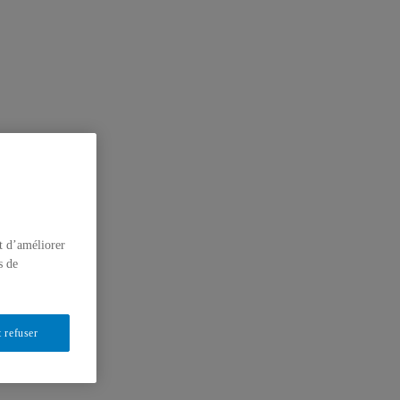
t d’améliorer
s de
 refuser