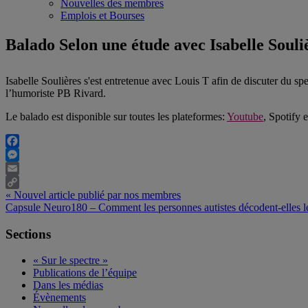
Nouvelles des membres
Emplois et Bourses
Balado Selon une étude avec Isabelle Souli
Isabelle Soulières s'est entretenue avec Louis T afin de discuter du 
l’humoriste PB Rivard.
Le balado est disponible sur toutes les plateformes:
Youtube
, Spotify 
Facebook
Messenger
Email
Previous
«
Nouvel article publié par nos membres
Copy
Post:
Next
Capsule Neuro180 – Comment les personnes autistes décodent-elles l
Link
Post:
Primary
Sections
Sidebar
« Sur le spectre »
Publications de l’équipe
Dans les médias
Évènements